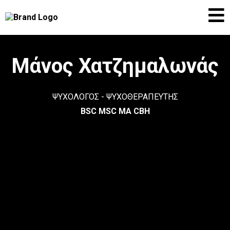
Μάνος Χατζημαλωνάς
ΨΥΧΟΛΟΓΟΣ - ΨΥΧΟΘΕΡΑΠΕΥΤΗΣ
BSC MSC MA CBH
ἦθος
ἀνθρώπῳ
δαίμων